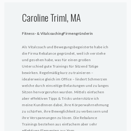
Caroline Triml, MA
Fitness- & Vitalcoaching
Firmengründerin
Als Vitalcoach und Bewegungsbegeisterte habe ich
die Firma Rebalance gegründet, weil ich verstehe
und gesehen habe, was für einen großen
Unterschied gute Trainings für Sitzend Tätige
bewirken. Regelmäßig kurz zu trainieren –
idealerweise gleich im Office – lindert Schmerzen
welche durch einseitige Belastungen und zu langes
Sitzen hervorgerufen wurden. Mittels einfachen
aber effektiven Tipps & Tricks unterstütze ich
meine KundInnen dabei, ihre Körperwahrnehmung
zu schärfen, ihre Beweglichkeit zu verbessern und
ihre Verspannungen zu lösen. Die Rebalance
Trainings bestehen aus einfachem aber sehr
effektiven Elementen aus Yoga,