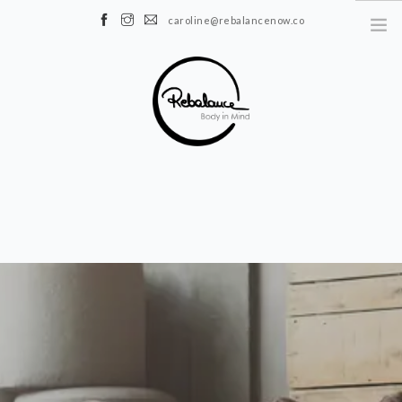
caroline@rebalancenow.co
NEWS
FIRMENFITNESS
SEMINARE
VORTRÄGE & WORKSHOPS
TEAM
REBALANCE LIFESTYLE
REFERENZEN
KONTAKT